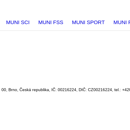
MUNI SCI
MUNI FSS
MUNI SPORT
MUNI 
 00, Brno, Česká republika, IČ:
00216224
, DIČ: CZ
00216224
, tel.: +