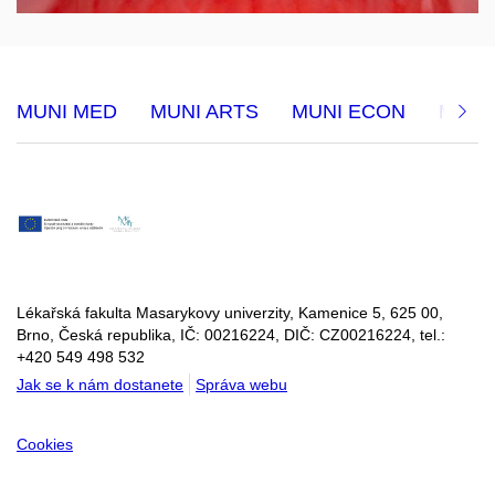
MUNI MED
MUNI ARTS
MUNI ECON
MUNI 
Lékařská fakulta Masarykovy univerzity, Kamenice 5, 625 00,
Brno, Česká republika, IČ:
00216224
, DIČ: CZ
00216224
, tel.:
+420 549 498 532
Jak se k nám dostanete
Správa webu
Cookies