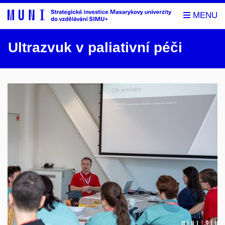
Ultrazvuk v paliativní péči